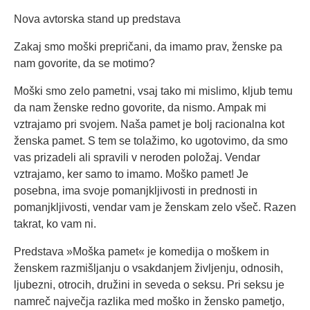
Nova avtorska stand up predstava
Zakaj smo moški prepričani, da imamo prav, ženske pa
nam govorite, da se motimo?
Moški smo zelo pametni, vsaj tako mi mislimo, kljub temu
da nam ženske redno govorite, da nismo. Ampak mi
vztrajamo pri svojem. Naša pamet je bolj racionalna kot
ženska pamet. S tem se tolažimo, ko ugotovimo, da smo
vas prizadeli ali spravili v neroden položaj. Vendar
vztrajamo, ker samo to imamo. Moško pamet! Je
posebna, ima svoje pomanjkljivosti in prednosti in
pomanjkljivosti, vendar vam je ženskam zelo všeč. Razen
takrat, ko vam ni.
Predstava »Moška pamet« je komedija o moškem in
ženskem razmišljanju o vsakdanjem življenju, odnosih,
ljubezni, otrocih, družini in seveda o seksu. Pri seksu je
namreč največja razlika med moško in žensko pametjo,