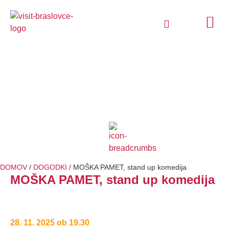
IZLETI IN DOŽIVETJA
LOKALNI PONUDNIKI
ŠZ BRASLOVČE
DOMOV
/
DOGODKI
/
MOŠKA PAMET, stand up komedija
MOŠKA PAMET, stand up komedija
28. 11. 2025 ob 19.30