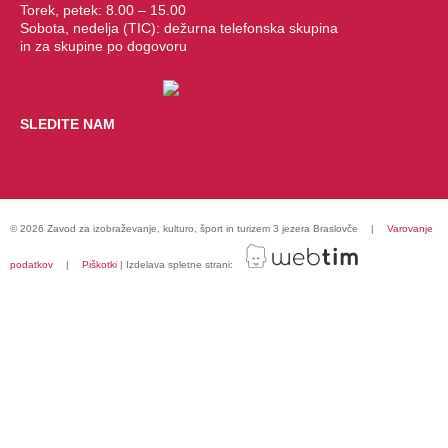
Torek, petek: 8.00 – 15.00
Sobota, nedelja (TIC): dežurna telefonska skupina
in za skupine po dogovoru
SLEDITE NAM
©
2026
Zavod za izobraževanje, kulturo, šport in turizem 3 jezera Braslovče
|
Varovanje
podatkov
|
Piškotki
|
Izdelava spletne strani: