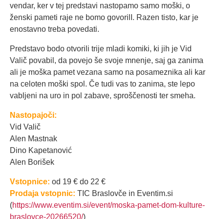
vendar, ker v tej predstavi nastopamo samo moški, o
ženski pameti raje ne bomo govorilI. Razen tisto, kar je
enostavno treba povedati.
Predstavo bodo otvorili trije mladi komiki, ki jih je Vid
Valič povabil, da povejo še svoje mnenje, saj ga zanima
ali je moška pamet vezana samo na posameznika ali kar
na celoten moški spol. Če tudi vas to zanima, ste lepo
vabljeni na uro in pol zabave, sproščenosti ter smeha.
Nastopajoči:
Vid Valič
Alen Mastnak
Dino Kapetanović
Alen Borišek
Vstopnice:
od 19 € do 22 €
Prodaja vstopnic:
TIC Braslovče in Eventim.si
(
https://www.eventim.si/event/moska-pamet-dom-kulture-
braslovce-20266520/
)