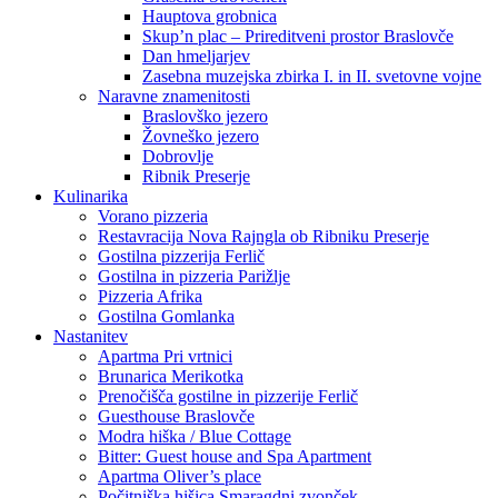
Hauptova grobnica
Skup’n plac – Prireditveni prostor Braslovče
Dan hmeljarjev
Zasebna muzejska zbirka I. in II. svetovne vojne
Naravne znamenitosti
Braslovško jezero
Žovneško jezero
Dobrovlje
Ribnik Preserje
Kulinarika
Vorano pizzeria
Restavracija Nova Rajngla ob Ribniku Preserje
Gostilna pizzerija Ferlič
Gostilna in pizzeria Parižlje
Pizzeria Afrika
Gostilna Gomlanka
Nastanitev
Apartma Pri vrtnici
Brunarica Merikotka
Prenočišča gostilne in pizzerije Ferlič
Guesthouse Braslovče
Modra hiška / Blue Cottage
Bitter: Guest house and Spa Apartment
Apartma Oliver’s place
Počitniška hišica Smaragdni zvonček