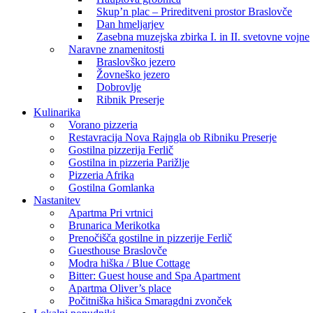
Skup’n plac – Prireditveni prostor Braslovče
Dan hmeljarjev
Zasebna muzejska zbirka I. in II. svetovne vojne
Naravne znamenitosti
Braslovško jezero
Žovneško jezero
Dobrovlje
Ribnik Preserje
Kulinarika
Vorano pizzeria
Restavracija Nova Rajngla ob Ribniku Preserje
Gostilna pizzerija Ferlič
Gostilna in pizzeria Parižlje
Pizzeria Afrika
Gostilna Gomlanka
Nastanitev
Apartma Pri vrtnici
Brunarica Merikotka
Prenočišča gostilne in pizzerije Ferlič
Guesthouse Braslovče
Modra hiška / Blue Cottage
Bitter: Guest house and Spa Apartment
Apartma Oliver’s place
Počitniška hišica Smaragdni zvonček