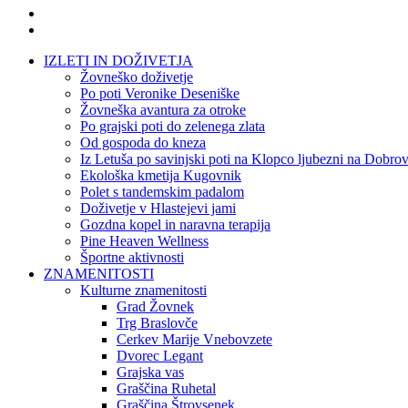
IZLETI IN DOŽIVETJA
Žovneško doživetje
Po poti Veronike Deseniške
Žovneška avantura za otroke
Po grajski poti do zelenega zlata
Od gospoda do kneza
Iz Letuša po savinjski poti na Klopco ljubezni na Dobrov
Ekološka kmetija Kugovnik
Polet s tandemskim padalom
Doživetje v Hlastejevi jami
Gozdna kopel in naravna terapija
Pine Heaven Wellness
Športne aktivnosti
ZNAMENITOSTI
Kulturne znamenitosti
Grad Žovnek
Trg Braslovče
Cerkev Marije Vnebovzete
Dvorec Legant
Grajska vas
Graščina Ruhetal
Graščina Štrovsenek