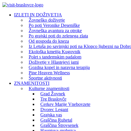
IZLETI IN DOŽIVETJA
Žovneško doživetje
Po poti Veronike Deseniške
Žovneška avantura za otroke
Po grajski poti do zelenega zlata
Od gospoda do kneza
Iz Letuša po savinjski poti na Klopco ljubezni na Dobr
Ekološka kmetija Kugovnik
Polet s tandemskim padalom
Doživetje v Hlastejevi jami
Gozdna kopel in naravna terapija
Pine Heaven Wellness
Športne aktivnosti
ZNAMENITOSTI
Kulturne znamenitosti
Grad Žovnek
Trg Braslovče
Cerkev Marije Vnebovzete
Dvorec Legant
Grajska vas
Graščina Ruhetal
Graščina Štrovsenek
Hauptova grobnica