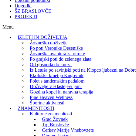
Lokalni ponudniki
Dogodki
ŠZ BRASLOVČE
PROJEKTI
Menu
IZLETI IN DOŽIVETJA
Žovneško doživetje
Po poti Veronike Deseniške
Žovneška avantura za otroke
Po grajski poti do zelenega zlata
Od gospoda do kneza
Iz Letuša po savinjski poti na Klopco ljubezni na Dobr
Ekološka kmetija Kugovnik
Polet s tandemskim padalom
Doživetje v Hlastejevi jami
Gozdna kopel in naravna terapija
Pine Heaven Wellness
Športne aktivnosti
ZNAMENITOSTI
Kulturne znamenitosti
Grad Žovnek
Trg Braslovče
Cerkev Marije Vnebovzete
Dvorec Legant