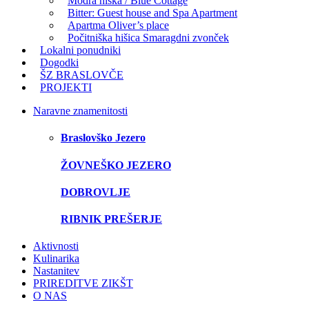
Modra hiška / Blue Cottage
Bitter: Guest house and Spa Apartment
Apartma Oliver’s place
Počitniška hišica Smaragdni zvonček
Lokalni ponudniki
Dogodki
ŠZ BRASLOVČE
PROJEKTI
Naravne znamenitosti
Braslovško Jezero
ŽOVNEŠKO JEZERO
DOBROVLJE
RIBNIK PREŠERJE
Aktivnosti
Kulinarika
Nastanitev
PRIREDITVE ZIKŠT
O NAS