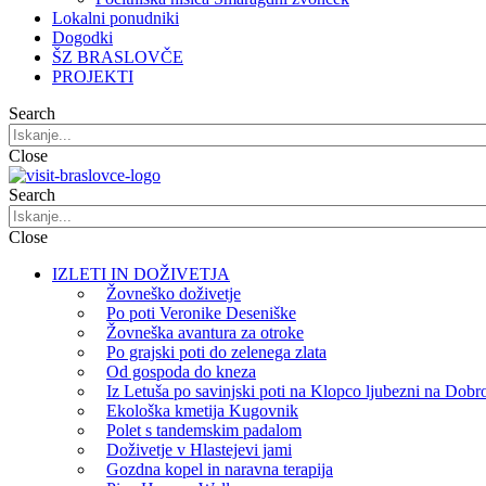
Lokalni ponudniki
Dogodki
ŠZ BRASLOVČE
PROJEKTI
Search
Close
Search
Close
IZLETI IN DOŽIVETJA
Žovneško doživetje
Po poti Veronike Deseniške
Žovneška avantura za otroke
Po grajski poti do zelenega zlata
Od gospoda do kneza
Iz Letuša po savinjski poti na Klopco ljubezni na Dobr
Ekološka kmetija Kugovnik
Polet s tandemskim padalom
Doživetje v Hlastejevi jami
Gozdna kopel in naravna terapija